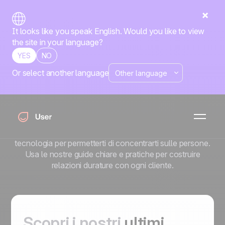
It looks like you speak English. Would you like to view
the site in your language?
YES
NO
Or select another language
Il blog di Positive
User
L'automazione esprime tutta la sua forza quando resta
umana. Sul blog di Positive User semplifichiamo la
tecnologia per permetterti di concentrarti sulle persone.
Usa le nostre guide chiare e pratiche per costruire
relazioni durature con ogni cliente.
Scopri i nostri
ultimi