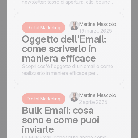
newsletter: tasso di apertura, clic, bounce,
conversioni e analisi del comportamento
dei destinatari. La guida completa con
Positive User.
Martina Mascolo
Digital Marketing
19 marzo 2025
Oggetto dell'Email:
come scriverlo in
maniera efficace
Scopri cos'è l'oggetto di un'email e come
realizzarlo in maniera efficace per
catturare l'attenzione dei tuoi lettori con i
nostri consigli.
Martina Mascolo
Digital Marketing
2 aprile 2025
Bulk Email: cosa
sono e come puoi
inviarle
Le Bulk Email, conosciute anche come