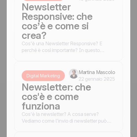
Newsletter
Responsive: che
cos’è e come si
crea?
Cos'è una Newsletter Responsive? E
perché è così importante? In questo
articolo troverai tutte le tue risposte!
Martina Mascolo
Digital Marketing
22 gennaio 2025
Newsletter: che
cos'è e come
funziona
Cos'è la newsletter? A cosa serve?
Vediamo come l'invio di newsletter può
diventare molto efficace nel marketing
digitale.