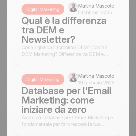
Martina Mascolo
Digital Marketing
5 febbraio 2025
Qual è la differenza
tra DEM e
Newsletter?
Cosa significa l'acronimo DEM? Cos'è il
DEM Marketing? Differenze tra DEM e
newsletter? Scopri quale strumento
utilizzare.
Martina Mascolo
Digital Marketing
19 febbraio 2025
Database per l'Email
Marketing: come
iniziare da zero
Avere un Database per l'Email Marketing è
fondamentale per far crescere la tua
attività. Parti da zero? Scopri come