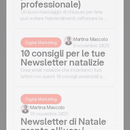
professionale)
Un buon messaggio di chiusura per ferie
può evitare fraintendimenti, rafforzare la
fiducia del cliente e aggiungere un tocco di
professionalità.
Martina Mascolo
Digital Marketing
5 novembre 2025
10 consigli per le tue
Newsletter natalizie
Crea email natalizie che incantano i tuoi
lettori con questi 10 consigli essenziali per
il successo delle tue campagne di email
marketing.
Digital Marketing
Martina Mascolo
19 novembre 2025
Newsletter di Natale