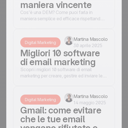
maniera vincente
Cos'è una DEM? Come puoi farla in
maniera semplice ed efficace rispettando il
GDPR? E soprattutto, cosa la distingue da
una Newsletter?
Martina Mascolo
Digital Marketing
30 aprile 2025
Migliori 10 software
di email marketing
Scopri i migliori 10 software di email
marketing per creare, gestire ed inviare le
tue newsletter. Scegli il più adatto al tuo
business!
Martina Mascolo
Digital Marketing
14 maggio 2025
Gmail: come evitare
che le tue email
vengano rifiutate o