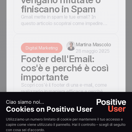
finiscano in Spam
Gmail mette in spam le tue email? In
questo articolo scoprirai come impedire
che le tue email vengano rifiutate o
consegnate in spam.
Martina Mascolo
Digital Marketing
28 maggio 2025
Footer dell'Email:
cos'è e perché è così
importante
Scopri cos'è il footer di una e-mail, come
realizzarlo in maniera efficace e perché è
così importante per inviare una Newsletter
perfetta!
Martina Mascolo
Digital Marketing
11 giugno 2025
Lead Generation: