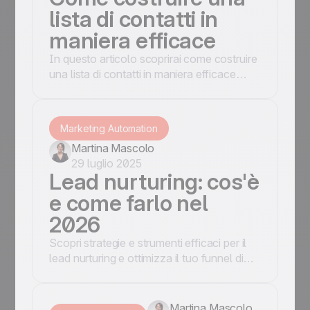
lista di contatti in
maniera efficace
In questo articolo scoprirai come costruire
una lista di contatti in maniera efficace
grazie all'utilizzo di una piattaforma come
Positive User.
Marketing Automation
Martina Mascolo
29 luglio 2025
Lead nurturing: cos'è
e come farlo nel
2026
Scopri strategie e strumenti efficaci per il
lead nurturing e ottimizza il tuo funnel di
vendita. Leggi l'articolo per migliorare i tuoi
risultati!
Martina Mascolo