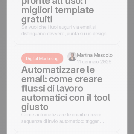
pronte all'uso: i
migliori template
gratuiti
Se vuoi che i tuoi auguri via email si
distinguano davvero, punta su un design
curato, emozionale e a tema natalizio, per
trasmettere calore fin dal primo sguardo.
Martina Mascolo
Digital Marketing
11 gennaio 2026
Automatizzare le
email: come creare
flussi di lavoro
automatici con il tool
giusto
Come automatizzare le email e creare
sequenze di invio automatico: trigger,
modelli di flusso pronti, segmentazione e