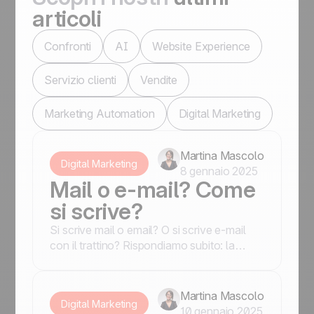
articoli
Confronti
AI
Website Experience
Servizio clienti
Vendite
Marketing Automation
Digital Marketing
Martina Mascolo
Digital Marketing
8 gennaio 2025
Mail o e-mail? Come
si scrive?
Si scrive mail o email? O si scrive e-mail
con il trattino? Rispondiamo subito: la
forma corretta è e-mail. Curioso di sapere
perché?
Martina Mascolo
Digital Marketing
10 gennaio 2025