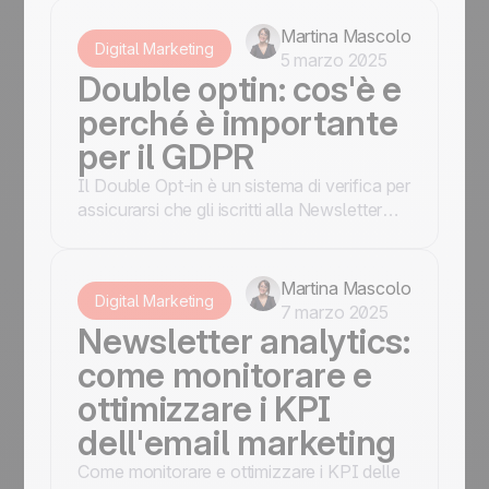
costruirlo passo dopo passo.
Martina Mascolo
Digital Marketing
5 marzo 2025
Double optin: cos'è e
perché è importante
per il GDPR
Il Double Opt-in è un sistema di verifica per
assicurarsi che gli iscritti alla Newsletter
siano reali. Ed è anche obbligatorio per il
GDPR!
Martina Mascolo
Digital Marketing
7 marzo 2025
Newsletter analytics:
come monitorare e
ottimizzare i KPI
dell'email marketing
Come monitorare e ottimizzare i KPI delle