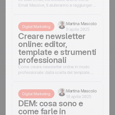
Email Massive, ti aiuteranno a raggiungere
un pubblico vasto e ad aumentare le
vendite online!
Martina Mascolo
Digital Marketing
9 aprile 2025
Creare newsletter
online: editor,
template e strumenti
professionali
Come creare newsletter online in modo
professionale: dalla scelta del template
all'editor drag&drop, dalla
personalizzazione del brand alla gestione
dei contenuti dinamici. Gli strumenti per una
Martina Mascolo
Digital Marketing
newsletter efficace.
16 aprile 2025
DEM: cosa sono e
come farle in