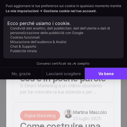
come farlo con il
Direct Email
Marketing
In ottica di lead generation, le strategie di
direct email marketing ricoprono un ruolo di
cruciale importanza. Vediamo come farla
al meglio.
Martina Mascolo
Digital Marketing
25 giugno 2025
Il Direct Marketing:
cos'è in poche parole
Il Direct Marketing è un ottimo strumento
per far crescere la tua azienda e per
fidelizzare la clientela. Ma di cosa si tratta?
.
Martina Mascolo
Digital Marketing
23 luglio 2025
Come costruire una