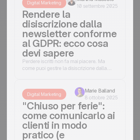
Digital Marketing
10 settembre 2025
Rendere la
disiscrizione dalla
newsletter conforme
al GDPR: ecco cosa
devi sapere
Perdere iscritti non fa mai piacere. Ma
come puoi gestire la disiscrizione dalla
mailing list in modo corretto? Te lo spiego
subito, passo dopo passo.
Marie Balland
Digital Marketing
8 ottobre 2025
"Chiuso per ferie":
come comunicarlo ai
clienti in modo
pratico (e