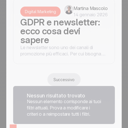
analisi dei risultati. La guida operativa con
Positive User.
Martina Mascolo
Digital Marketing
14 gennaio 2026
GDPR e newsletter:
ecco cosa devi
sapere
Le newsletter sono uno dei canali di
promozione più efficaci. Per cui bisogna
rispettare le normative GDPR per poter
creare in modo trasparente e sicuro.
Successivo
Nessun risultato trovato
Nessun elemento corrisponde ai tuoi
filtri attuali. Prova a modificare i
criteri o a reimpostare tutti i filtri.